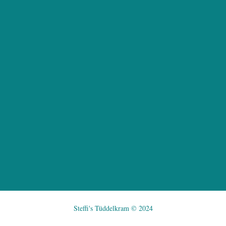
Bei mir findet ihr jede Menge tolle Artikel die ich
mit viel Liebe und per Hand für euch anfertige. Es
handelt sich nicht um Sachen von der Stange, ihr
könnt euch selbst aussuchen wie eure Sachen
aussehen sollen. Und natürlich wird alles auf Maß
angefertigt.
KONTAKT
Steffi's Tüddelkram © 2024