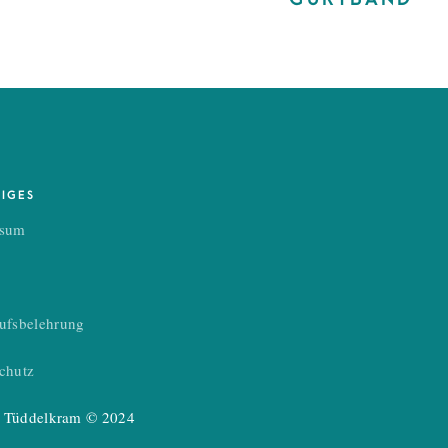
TIGES
ssum
ufsbelehrung
chutz
’s Tüddelkram © 2024