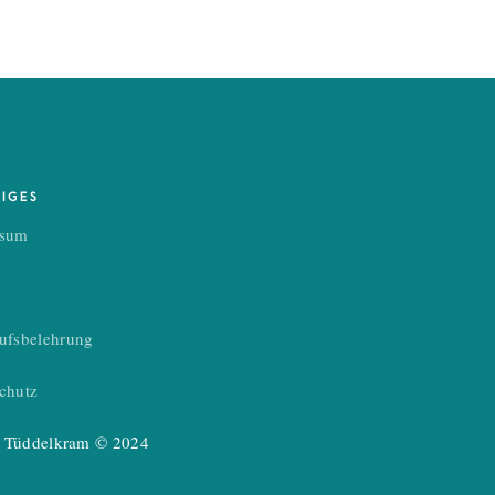
TIGES
ssum
ufsbelehrung
chutz
’s Tüddelkram © 2024