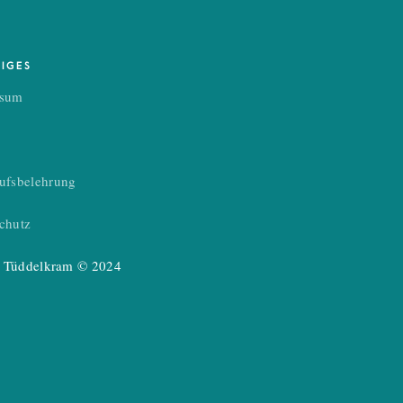
TIGES
ssum
ufsbelehrung
chutz
’s Tüddelkram © 2024