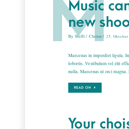
M
Music can
new shoo
By
Steffi
Choise
25. Oktober
Maecenas in imperdiet ligula. In
lobortis. Vestibulum vel elit effi
nulla. Maecenas ut orci magna. 
READ ON
Your choi