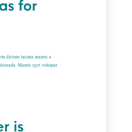
as for
oin dictum lacinia mauris a
 malesuada. Mauris eget volutpat
…
r is