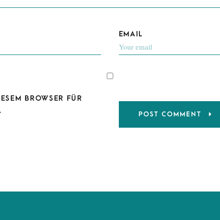
EMAIL
DIESEM BROWSER FÜR
.
Steffi's Tüddelkram © 2024