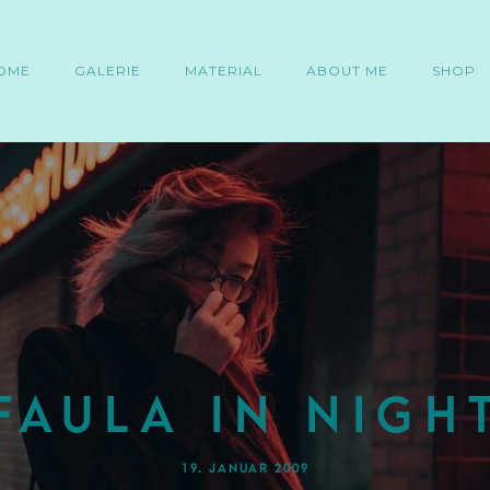
OME
GALERIE
MATERIAL
ABOUT ME
SHOP
Faula in nigh
19. JANUAR 2009