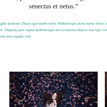
senectus et netus.”
lla molestie. Etiam eget mattis dolor. Pellentesque porta metus dolor, eu 
enti. Aliquam quis sapien pellentesque dui accumsan ultrices non eget vel
rbi quis sagittis velit.