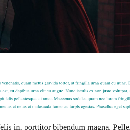
isis venenatis, quam metus gravida tortor, at fringilla urna quam eu nunc.
is est, eu dapibus urna elit eu augue. Nunc iaculis ex non justo volutpat,
it felis pellentesque sit amet. Maecenas sodales quam nec lorem fringilla 
ectus et netus et malesuada fames ac turpis egestas. Phasellus eget sap
elis in, porttitor bibendum magna. Pelle