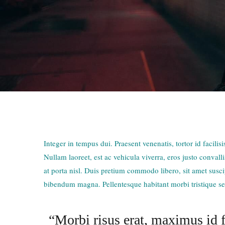
Integer in tempus dui. Praesent venenatis, tortor id facil
Nullam laoreet, est ac vehicula viverra, eros justo convall
at porta nisl. Duis pretium commodo libero, sit amet suscip
bibendum magna. Pellentesque habitant morbi tristique sen
“Morbi risus erat, maximus id f